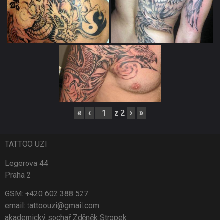
«
‹
z
2
›
»
TATTOO UZI
Legerova 44
Praha 2
GSM: +420 602 388 527
email: tattoouzi@gmail.com
akademický sochař Zděněk Stropek