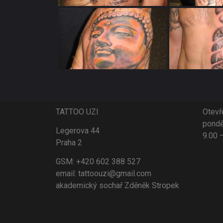
TATTOO UZI
Otevř
pondě
Legerova 44
9.00 
Praha 2
GSM: +420 602 388 527
email: tattoouzi@gmail.com
akademický sochař Zděněk Stropek