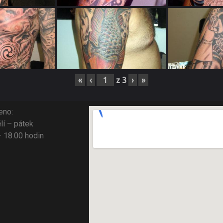
«
‹
z
3
›
»
eno:
lí – pátek
– 18.00 hodin