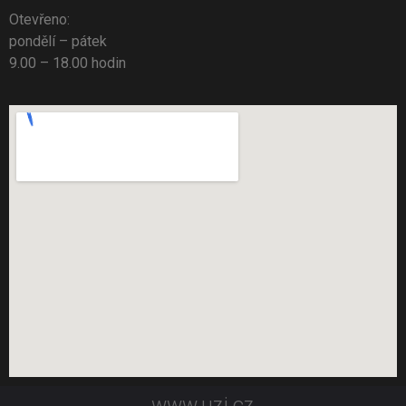
Otevřeno:
pondělí – pátek
9.00 – 18.00 hodin
www.uzi.cz