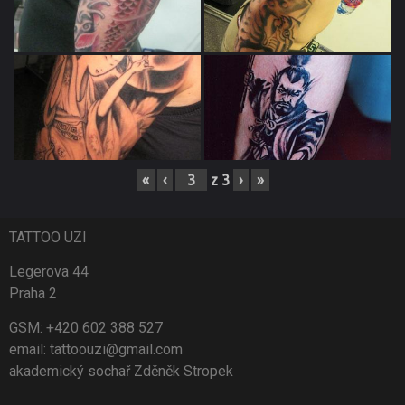
«
‹
z
3
›
»
TATTOO UZI
Legerova 44
Praha 2
GSM: +420 602 388 527
email: tattoouzi@gmail.com
akademický sochař Zděněk Stropek